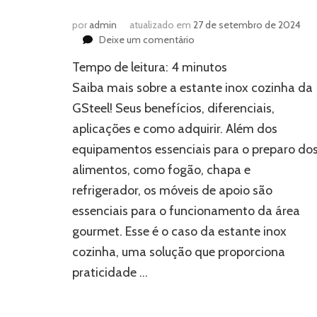
por
admin
atualizado em
27 de setembro de 2024
em
Deixe um comentário
Tudo
Tempo de leitura:
4
minutos
o
que
Saiba mais sobre a estante inox cozinha da
você
GSteel! Seus benefícios, diferenciais,
precisa
aplicações e como adquirir. Além dos
saber
sobre
equipamentos essenciais para o preparo do
estante
alimentos, como fogão, chapa e
inox
cozinha
refrigerador, os móveis de apoio são
essenciais para o funcionamento da área
gourmet. Esse é o caso da estante inox
cozinha, uma solução que proporciona
praticidade …