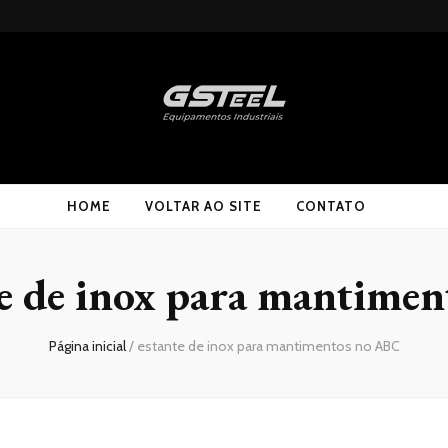
HOME
VOLTAR AO SITE
CONTATO
te de inox para mantime
Página inicial
/
estante de inox para mantimentos no ABC