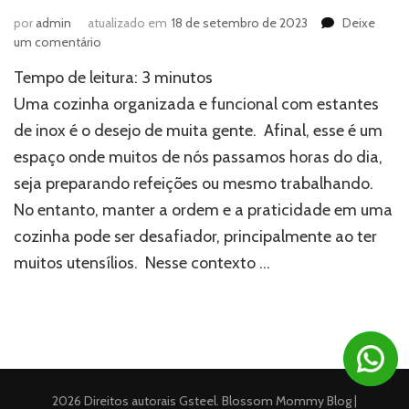
por
admin
atualizado em
18 de setembro de 2023
Deixe
em
um comentário
Praticidade
Tempo de leitura:
3
minutos
em
sua
Uma cozinha organizada e funcional com estantes
cozinha:
de inox é o desejo de muita gente. Afinal, esse é um
conheça
espaço onde muitos de nós passamos horas do dia,
as
estantes
seja preparando refeições ou mesmo trabalhando.
de
No entanto, manter a ordem e a praticidade em uma
inox
cozinha pode ser desafiador, principalmente ao ter
muitos utensílios. Nesse contexto …
2026 Direitos autorais
Gsteel
.
Blossom Mommy Blog |