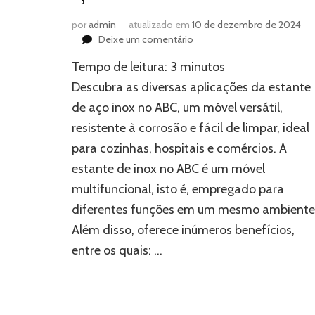
por
admin
atualizado em
10 de dezembro de 2024
em
Deixe um comentário
Todas
Tempo de leitura:
3
minutos
as
aplicações
Descubra as diversas aplicações da estante
da
de aço inox no ABC, um móvel versátil,
estante
resistente à corrosão e fácil de limpar, ideal
de
aço
para cozinhas, hospitais e comércios. A
inox
estante de inox no ABC é um móvel
multifuncional, isto é, empregado para
diferentes funções em um mesmo ambiente
Além disso, oferece inúmeros benefícios,
entre os quais: …