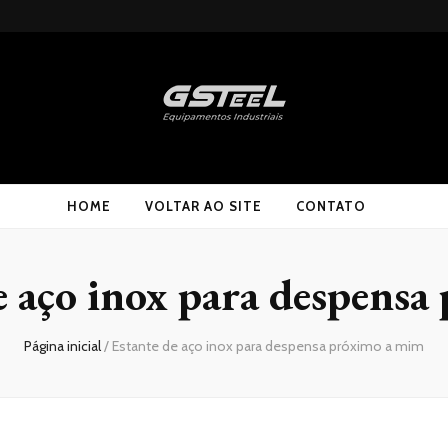
HOME
VOLTAR AO SITE
CONTATO
e aço inox para despens
Página inicial
/
Estante de aço inox para despensa próximo a mim