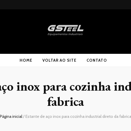
HOME
VOLTAR AO SITE
CONTATO
aço inox para cozinha ind
fabrica
Página inicial
/
Estante de aço inox para cozinha industrial direto da fabric