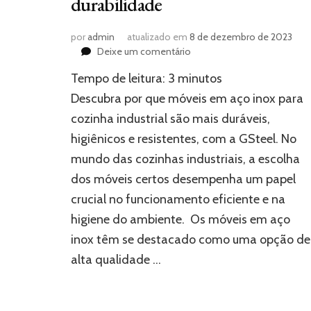
durabilidade
por
admin
atualizado em
8 de dezembro de 2023
em
Deixe um comentário
Móveis
Tempo de leitura:
3
minutos
em
aço
Descubra por que móveis em aço inox para
inox
cozinha industrial são mais duráveis,
para
higiênicos e resistentes, com a GSteel. No
cozinha
industrial:
mundo das cozinhas industriais, a escolha
qualidade
dos móveis certos desempenha um papel
e
durabilidade
crucial no funcionamento eficiente e na
higiene do ambiente. Os móveis em aço
inox têm se destacado como uma opção de
alta qualidade …