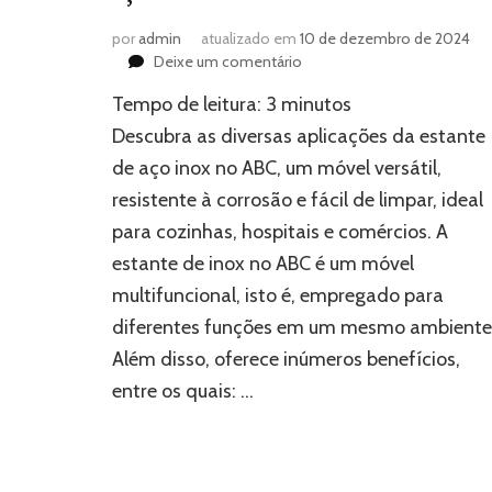
por
admin
atualizado em
10 de dezembro de 2024
em
Deixe um comentário
Todas
Tempo de leitura:
3
minutos
as
aplicações
Descubra as diversas aplicações da estante
da
de aço inox no ABC, um móvel versátil,
estante
resistente à corrosão e fácil de limpar, ideal
de
aço
para cozinhas, hospitais e comércios. A
inox
estante de inox no ABC é um móvel
multifuncional, isto é, empregado para
diferentes funções em um mesmo ambiente
Além disso, oferece inúmeros benefícios,
entre os quais: …