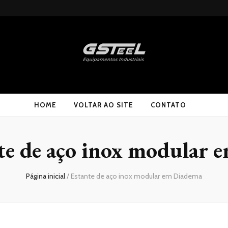
HOME
VOLTAR AO SITE
CONTATO
te de aço inox modular 
Página inicial
/
Estante de aço inox modular em Diadema