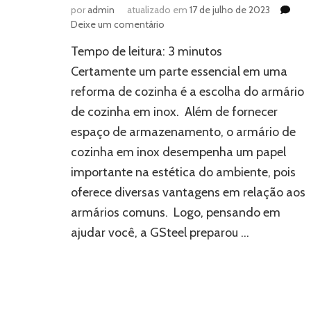
por
admin
atualizado em
17 de julho de 2023
em
Deixe um comentário
Higiene
Tempo de leitura:
3
minutos
e
praticidade
Certamente um parte essencial em uma
–
reforma de cozinha é a escolha do armário
armário
de cozinha em inox. Além de fornecer
de
cozinha
espaço de armazenamento, o armário de
em
cozinha em inox desempenha um papel
inox
importante na estética do ambiente, pois
oferece diversas vantagens em relação aos
armários comuns. Logo, pensando em
ajudar você, a GSteel preparou …