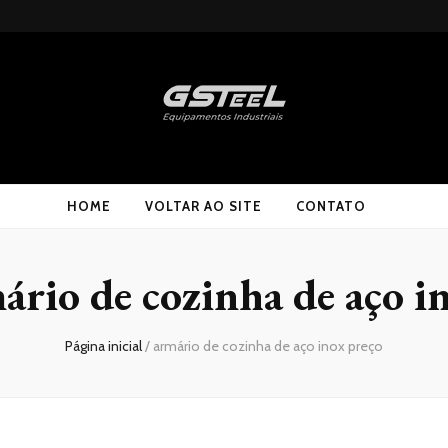
HOME
VOLTAR AO SITE
CONTATO
ário de cozinha de aço i
Página inicial
/
armário de cozinha de aço inox preço