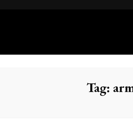
Gsteel
Blog
Tag:
arm