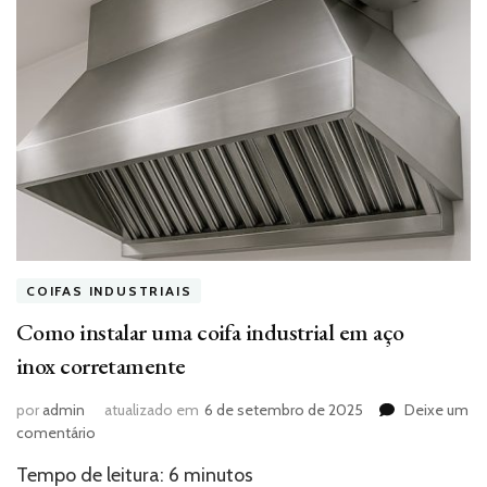
COIFAS INDUSTRIAIS
Como instalar uma coifa industrial em aço
inox corretamente
por
admin
atualizado em
6 de setembro de 2025
Deixe um
em
comentário
Como
Tempo de leitura:
6
minutos
instalar