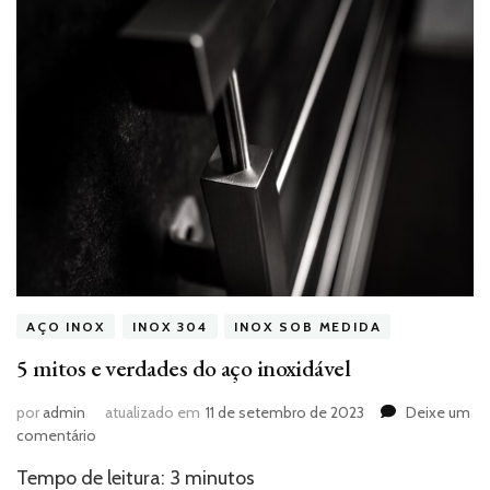
AÇO INOX
INOX 304
INOX SOB MEDIDA
5 mitos e verdades do aço inoxidável
por
admin
atualizado em
11 de setembro de 2023
Deixe um
em
comentário
5
Tempo de leitura:
3
minutos
mitos