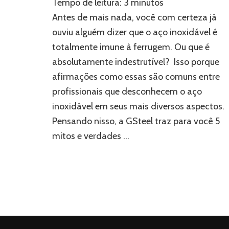
Tempo de leitura:
3
minutos
mitos
e
Antes de mais nada, você com certeza já
verdades
ouviu alguém dizer que o aço inoxidável é
do
totalmente imune à ferrugem. Ou que é
aço
inoxidável
absolutamente indestrutível? Isso porque
afirmações como essas são comuns entre
profissionais que desconhecem o aço
inoxidável em seus mais diversos aspectos.
Pensando nisso, a GSteel traz para você 5
mitos e verdades …