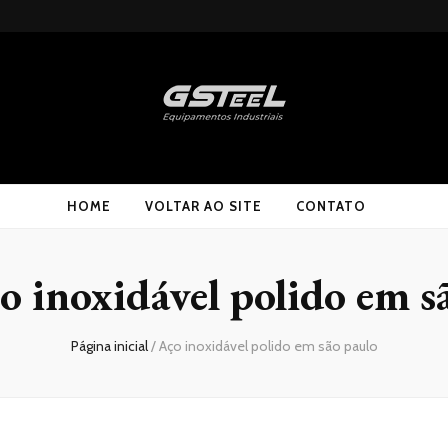
HOME
VOLTAR AO SITE
CONTATO
o inoxidável polido em s
Página inicial
/
Aço inoxidável polido em são paulo