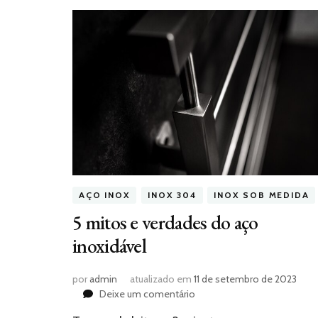
AÇO INOX
INOX 304
INOX SOB MEDIDA
5 mitos e verdades do aço
inoxidável
por
admin
atualizado em
11 de setembro de 2023
em
Deixe um comentário
5