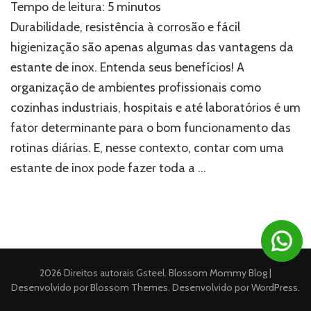
Tempo de leitura:
5
minutos
de
inox:
Durabilidade, resistência à corrosão e fácil
qualidade
higienização são apenas algumas das vantagens da
e
estante de inox. Entenda seus benefícios! A
resistência
para
organização de ambientes profissionais como
o
cozinhas industriais, hospitais e até laboratórios é um
armazenamento
de
fator determinante para o bom funcionamento das
produtos
rotinas diárias. E, nesse contexto, contar com uma
estante de inox pode fazer toda a …
2026 Direitos autorais
Gsteel
.
Blossom Mommy Blog |
Desenvolvido por
Blossom Themes
. Desenvolvido por
WordPress
.