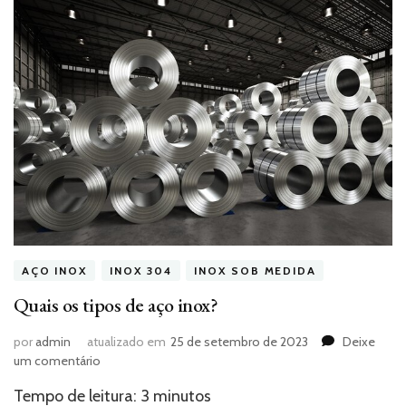
AÇO INOX
INOX 304
INOX SOB MEDIDA
Quais os tipos de aço inox?
por
admin
atualizado em
25 de setembro de 2023
Deixe
em
um comentário
Quais
Tempo de leitura:
3
minutos
os