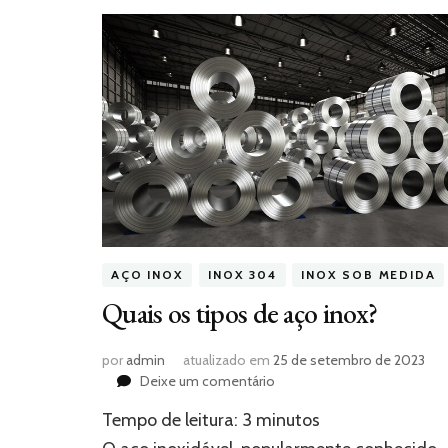
AÇO INOX
INOX 304
INOX SOB MEDIDA
Quais os tipos de aço inox?
por
admin
atualizado em
25 de setembro de 2023
em
Deixe um comentário
Quais
Tempo de leitura:
3
minutos
os
tipos