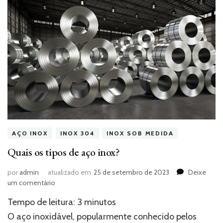
AÇO INOX
INOX 304
INOX SOB MEDIDA
Quais os tipos de aço inox?
por
admin
atualizado em
25 de setembro de 2023
Deixe
em
um comentário
Quais
Tempo de leitura:
3
minutos
os
tipos
O aço inoxidável, popularmente conhecido pelos