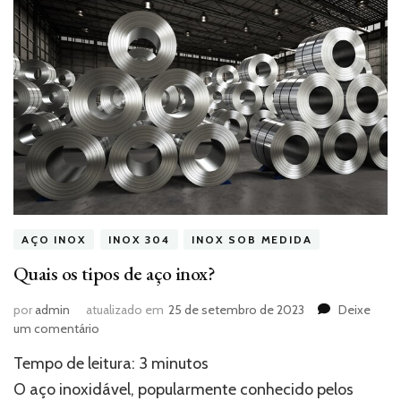
AÇO INOX
INOX 304
INOX SOB MEDIDA
Quais os tipos de aço inox?
por
admin
atualizado em
25 de setembro de 2023
Deixe
em
um comentário
Quais
Tempo de leitura:
3
minutos
os
tipos
O aço inoxidável, popularmente conhecido pelos