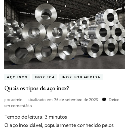
AÇO INOX
INOX 304
INOX SOB MEDIDA
Quais os tipos de aço inox?
por
admin
atualizado em
25 de setembro de 2023
Deixe
em
um comentário
Quais
Tempo de leitura:
3
minutos
os
tipos
O aço inoxidável, popularmente conhecido pelos