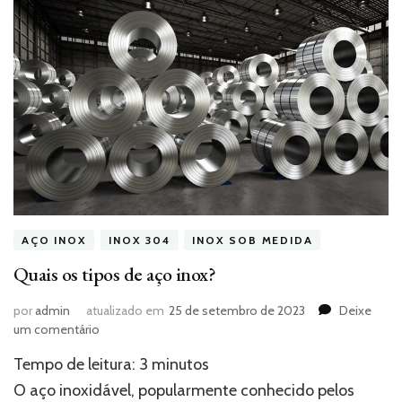
AÇO INOX
INOX 304
INOX SOB MEDIDA
Quais os tipos de aço inox?
por
admin
atualizado em
25 de setembro de 2023
Deixe
em
um comentário
Quais
Tempo de leitura:
3
minutos
os
tipos
O aço inoxidável, popularmente conhecido pelos