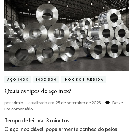
AÇO INOX
INOX 304
INOX SOB MEDIDA
Quais os tipos de aço inox?
por
admin
atualizado em
25 de setembro de 2023
Deixe
em
um comentário
Quais
Tempo de leitura:
3
minutos
os
tipos
O aço inoxidável, popularmente conhecido pelos