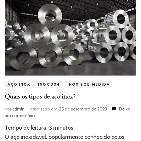
AÇO INOX
INOX 304
INOX SOB MEDIDA
Quais os tipos de aço inox?
por
admin
atualizado em
25 de setembro de 2023
Deixe
em
um comentário
Quais
Tempo de leitura:
3
minutos
os
tipos
O aço inoxidável, popularmente conhecido pelos