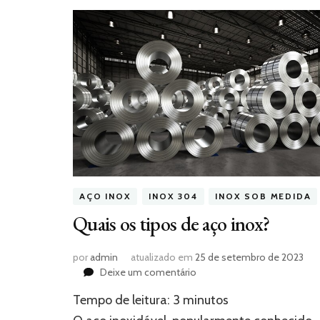
AÇO INOX
INOX 304
INOX SOB MEDIDA
Quais os tipos de aço inox?
por
admin
atualizado em
25 de setembro de 2023
em
Deixe um comentário
Quais
Tempo de leitura:
3
minutos
os
tipos