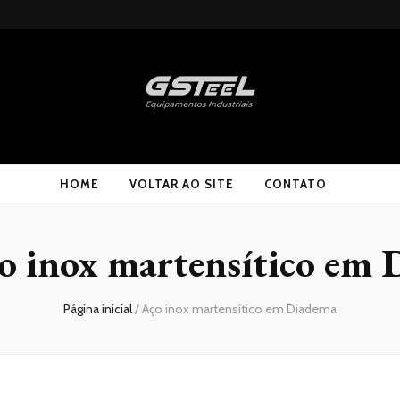
HOME
VOLTAR AO SITE
CONTATO
o inox martensítico em
Página inicial
/
Aço inox martensítico em Diadema