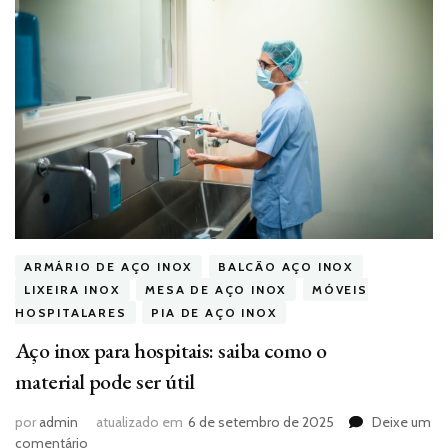
ARMÁRIO DE AÇO INOX
BALCÃO AÇO INOX
LIXEIRA INOX
MESA DE AÇO INOX
MÓVEIS
HOSPITALARES
PIA DE AÇO INOX
Aço inox para hospitais: saiba como o
material pode ser útil
por
admin
atualizado em
6 de setembro de 2025
Deixe um
em
comentário