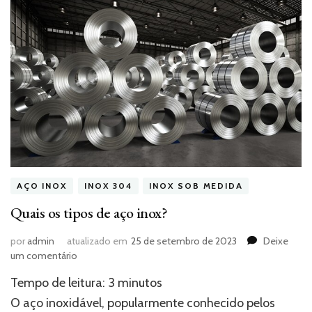
AÇO INOX
INOX 304
INOX SOB MEDIDA
Quais os tipos de aço inox?
por
admin
atualizado em
25 de setembro de 2023
Deixe
em
um comentário
Quais
Tempo de leitura:
3
minutos
os
tipos
O aço inoxidável, popularmente conhecido pelos