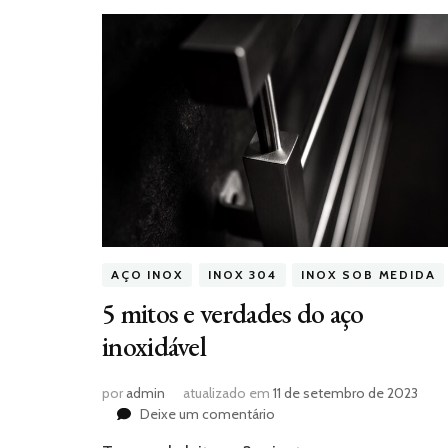
AÇO INOX
INOX 304
INOX SOB MEDIDA
5 mitos e verdades do aço
inoxidável
por
admin
atualizado em
11 de setembro de 2023
em
Deixe um comentário
5