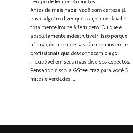
Tempo de leitura:
3
minutos
mitos
e
Antes de mais nada, você com certeza já
verdades
ouviu alguém dizer que o aço inoxidável é
do
totalmente imune à ferrugem. Ou que é
aço
inoxidável
absolutamente indestrutível? Isso porque
afirmações como essas são comuns entre
profissionais que desconhecem o aço
inoxidável em seus mais diversos aspectos.
Pensando nisso, a GSteel traz para você 5
mitos e verdades …