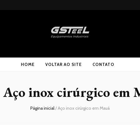
HOME
VOLTAR AO SITE
CONTATO
:
Aço inox cirúrgico em
Página inicial
/
Aço inox cirúrgico em Mauá