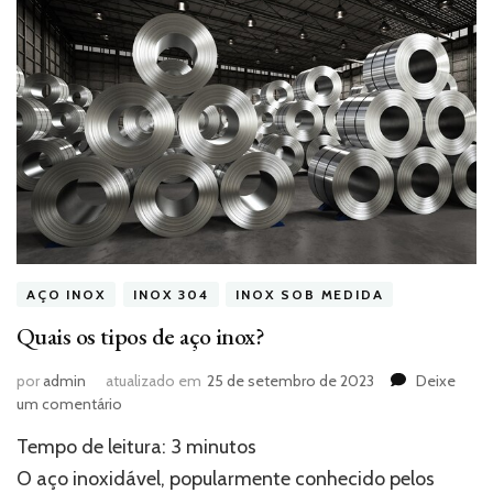
AÇO INOX
INOX 304
INOX SOB MEDIDA
Quais os tipos de aço inox?
por
admin
atualizado em
25 de setembro de 2023
Deixe
em
um comentário
Quais
Tempo de leitura:
3
minutos
os
tipos
O aço inoxidável, popularmente conhecido pelos