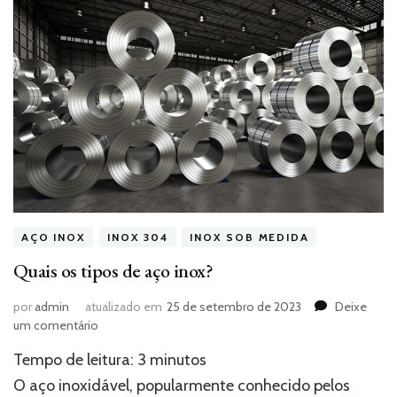
AÇO INOX
INOX 304
INOX SOB MEDIDA
Quais os tipos de aço inox?
por
admin
atualizado em
25 de setembro de 2023
Deixe
em
um comentário
Quais
Tempo de leitura:
3
minutos
os
tipos
O aço inoxidável, popularmente conhecido pelos