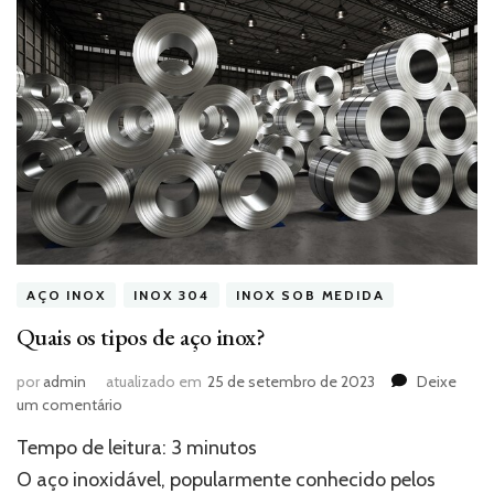
AÇO INOX
INOX 304
INOX SOB MEDIDA
Quais os tipos de aço inox?
por
admin
atualizado em
25 de setembro de 2023
Deixe
em
um comentário
Quais
Tempo de leitura:
3
minutos
os
tipos
O aço inoxidável, popularmente conhecido pelos