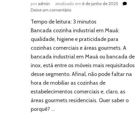
por
admin
atualizado em
6 de junho de 2025
em
Deixe um comentário
Por
Tempo de leitura:
3
minutos
que
usar
Bancada cozinha industrial em Mauá:
bancada
qualidade, higiene e praticidade para
cozinha
cozinhas comerciais e áreas gourmets. A
industrial?
bancada industrial em Mauá ou bancada de
inox, está entre os móveis mais requisitados
desse segmento. Afinal, não pode faltar na
hora de mobiliar as cozinhas de
estabelecimentos comerciais e, claro, as
áreas gourmets residenciais. Quer saber o
porquê? …